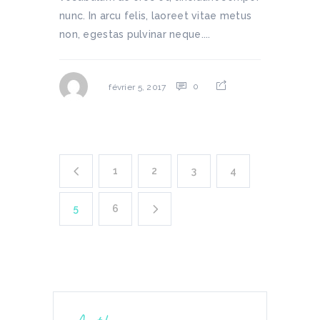
nunc. In arcu felis, laoreet vitae metus
non, egestas pulvinar neque....
0
février 5, 2017
1
2
3
4
5
6