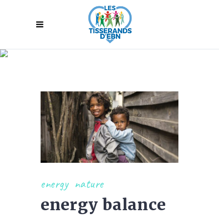
standard left
sidebar
energy
nature
energy balance