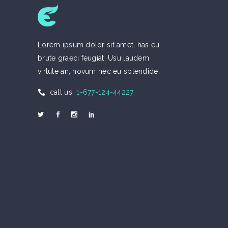
Lorem ipsum dolor sit amet, has eu
brute graeci feugiat. Usu laudem
virtute an, novum nec eu splendide.
call us
1-677-124-44227
Welcome to Eco
Call us 1-677-124-44227