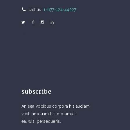
call us
1-677-124-44227
Welcome to Eco
Call us 1-677-124-44227
subscribe
An sea vocibus corpora his,audiam
vidit tamquam his molumus
ea, wisi persequeris.