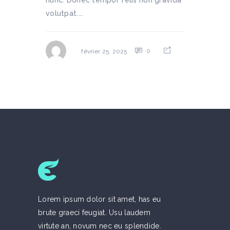
nunc. Donec tempor felis non gravida
volutpat....
0
février 25, 2025
Lorem ipsum dolor sit amet, has eu
brute graeci feugiat. Usu laudem
virtute an, novum nec eu splendide.