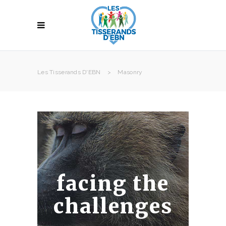
Les Tisserands D'EBN
>
Masonry