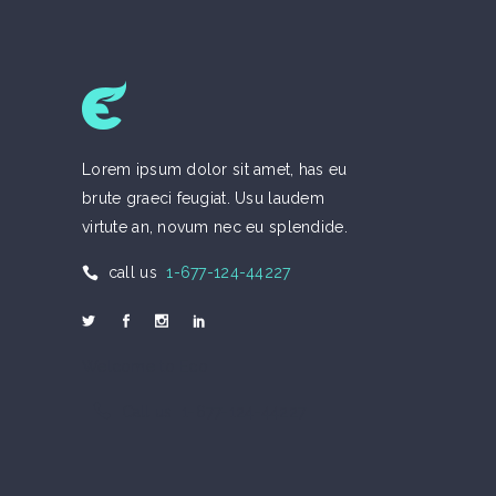
Lorem ipsum dolor sit amet, has eu
brute graeci feugiat. Usu laudem
virtute an, novum nec eu splendide.
call us
1-677-124-44227
Welcome to Eco
Call us 1-677-124-44227