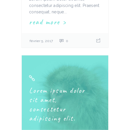
consectetur adipiscing elit. Praesent
consequat, neque...
read more
février 5, 2017
0
Lorem ipsum dolor
sit amet,
consectetur
adipiscing elit.