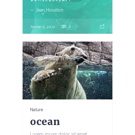
— Jean Houston
février 5, 2017
0
Nature
ocean
Lorem ipsum dolor sit amet,