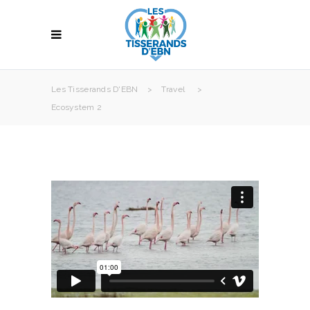
Les Tisserands D'EBN
>
Travel
>
Ecosystem 2