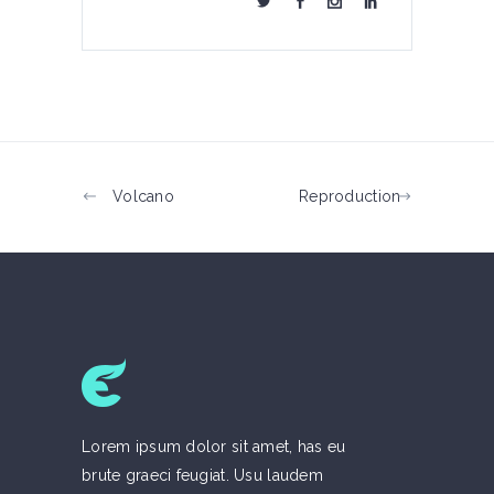
Volcano
Reproduction
Lorem ipsum dolor sit amet, has eu
brute graeci feugiat. Usu laudem