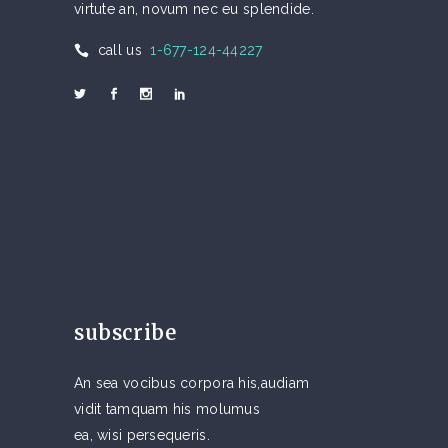
virtute an, novum nec eu splendide.
call us
1-677-124-44227
Welcome to Eco
Call us 1-677-124-44227
subscribe
An sea vocibus corpora his,audiam
vidit tamquam his molumus
ea, wisi persequeris.