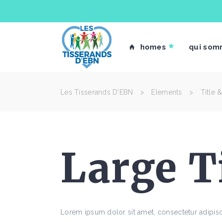
homes
qui som
Les Tisserands D'EBN
>
Elements
>
Title &
Large T
Lorem ipsum dolor sit amet, consectetur adipisc