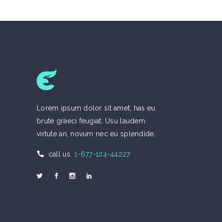
Lorem ipsum dolor sit amet, has eu
brute graeci feugiat. Usu laudem
virtute an, novum nec eu splendide.
call us
1-677-124-44227
Welcome to Eco
Call us 1-677-124-44227