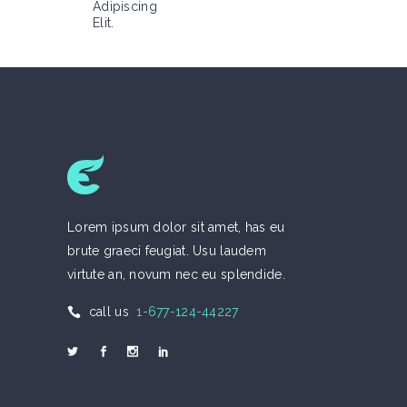
Adipiscing
Elit.
Lorem ipsum dolor sit amet, has eu
brute graeci feugiat. Usu laudem
virtute an, novum nec eu splendide.
call us
1-677-124-44227
Welcome to Eco