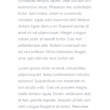
consequat tempus sapien, vitae suscipit orci
euismod ac lecus. Phasellus nec sollicitudin
tortor. Sed ornare, lorem in commodo
convallis, ligula odio euismod velit, tempus
dictum ligula diam a mi. Praesent lacinia sit
amet mi vel ullamcorper. Integer congue
rutrum justo, at blandit tortor. Cras non
pellentesque ante. Nullam consequat nec
est sed pretium. Morbi bibendum feugiat
urna, quis ultricies risus luctus vel.
Lorem ipsum dolor sit amet, consectetur
adipiscing elit. Nulla condimentum lobortis
euismod. Suspendisse non imperdiet mi,
non iaculis odio. Cras vel posuere magna,
mattis tempor ligula. Donec vestibulum erat
et felis gravida egestas. Aliquam ut felis sed
nibh congue feugiat in et lectus. Maecenas