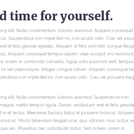
 time for yourself.
cing elit. Nulla condimentum lobortis euismod. Aliquam consequat
ecus. Suspendisse non imperdiet mi, non iaculis odio. Cras vel pos
t et felis gravida egestas. Aliquam ut felis sed nibh congue feugia
ncus. Aliquam consequat tempus sapien, vitae suscipit orci euismod
nare, lorem in commodo convallis, ligula odio euismod velit, tempus
met mi vel ullamcorper. Integer congue rutrum. Aliquam consequat t
spendisse non imperdiet mi, non iaculis odio. Cras vel posuere mag
cing elit. Nulla condimentum lobortis euismod. Suspendisse non
 magna, mattis tempor ligula. Donec vestibulum erat et felis gravid
 in et lectus. Maecenas facilisis tellus at posuere rhoncus. Aliqua
mod ac. Morbi bibendum feugiat urna, quis ultricies risus luctus ve
tique leo. Phasellus nec sollicitudin tortor. Sed ornare, lorem in