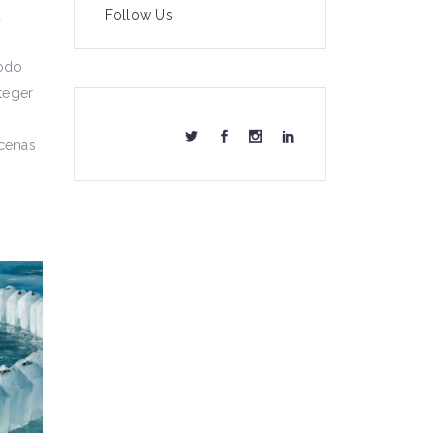
a
Follow Us
modo
nteger
ecenas