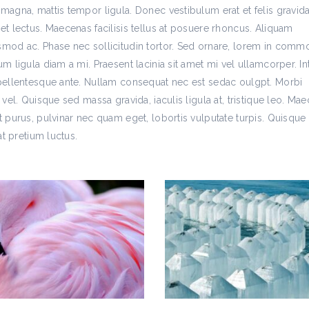
 magna, mattis tempor ligula. Donec vestibulum erat et felis gravid
et lectus. Maecenas facilisis tellus at posuere rhoncus. Aliquam
ismod ac. Phase nec sollicitudin tortor. Sed ornare, lorem in com
um ligula diam a mi. Praesent lacinia sit amet mi vel ullamcorper. I
n pellentesque ante. Nullam consequat nec est sedac oulgpt. Morbi
 vel. Quisque sed massa gravida, iaculis ligula at, tristique leo. Ma
t purus, pulvinar nec quam eget, lobortis vulputate turpis. Quisque
at pretium luctus.