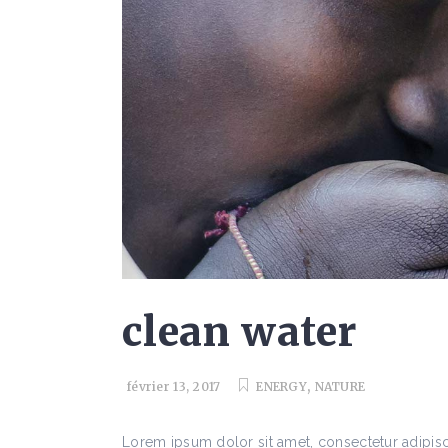
clean water
,
février 13, 2017
ENERGY
NATURE
Lorem ipsum dolor sit amet, consectetur adipis