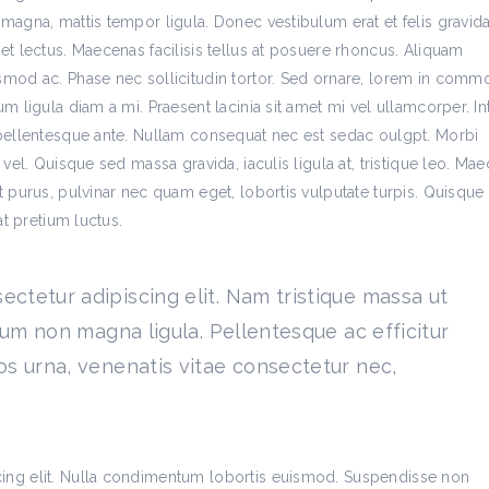
 magna, mattis tempor ligula. Donec vestibulum erat et felis gravid
et lectus. Maecenas facilisis tellus at posuere rhoncus. Aliquam
ismod ac. Phase nec sollicitudin tortor. Sed ornare, lorem in com
um ligula diam a mi. Praesent lacinia sit amet mi vel ullamcorper. I
n pellentesque ante. Nullam consequat nec est sedac oulgpt. Morbi
 vel. Quisque sed massa gravida, iaculis ligula at, tristique leo. Ma
t purus, pulvinar nec quam eget, lobortis vulputate turpis. Quisque
at pretium luctus.
ectetur adipiscing elit. Nam tristique massa ut
ulum non magna ligula. Pellentesque ac efficitur
os urna, venenatis vitae consectetur nec,
cing elit. Nulla condimentum lobortis euismod. Suspendisse non