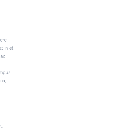
uere
t in et
 ac
empus
na,
a
m
l.