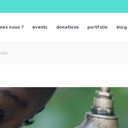
mes nous ?
events
donations
portfolio
blog
ater