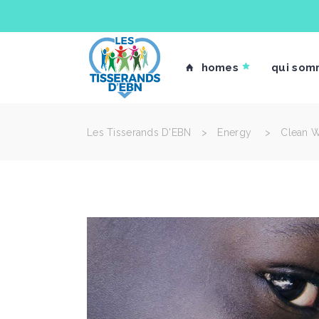
homes
qui som
Les Tisserands D'EBN
>
Energy
>
Clean W