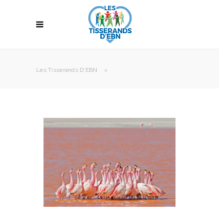
Les Tisserands D'EBN
>