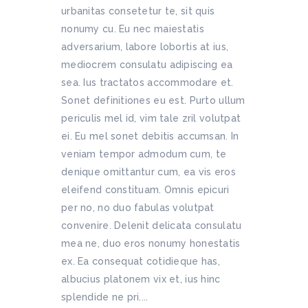
urbanitas consetetur te, sit quis
nonumy cu. Eu nec maiestatis
adversarium, labore lobortis at ius,
mediocrem consulatu adipiscing ea
sea. Ius tractatos accommodare et.
Sonet definitiones eu est. Purto ullum
periculis mel id, vim tale zril volutpat
ei. Eu mel sonet debitis accumsan. In
veniam tempor admodum cum, te
denique omittantur cum, ea vis eros
eleifend constituam. Omnis epicuri
per no, no duo fabulas volutpat
convenire. Delenit delicata consulatu
mea ne, duo eros nonumy honestatis
ex. Ea consequat cotidieque has,
albucius platonem vix et, ius hinc
splendide ne pri....