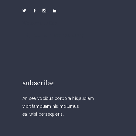
Welcome to Eco
Call us 1-677-124-44227
subscribe
An sea vocibus corpora his,audiam
vidit tamquam his molumus
ea, wisi persequeris.