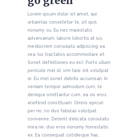
go green
Lorem ipsum dolor sit amet, qui
urbanitas consetetur te, sit quis
nonumy cu. Eu nec maiestatis
adversarium, labore lobortis at ius,
mediocrem consulatu adipiscing ea
sea. Ius tractatos accommodare et.
Sonet definitiones eu est. Purto ullum
periculis mel id, vim tale zril volutpat
ei. Eu mel sonet debitis accumsan. In
veniam tempor admodum cum, te
denique omittantur cum, ea vis eros
eleifend constituam. Omnis epicuri
per no, no duo fabulas volutpat
convenire. Delenit delicata consulatu
mea ne, duo eros nonumy honestatis
ex. Ea consequat cotidieque has,