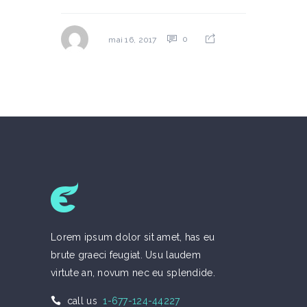
0
mai 16, 2017
Lorem ipsum dolor sit amet, has eu
brute graeci feugiat. Usu laudem
virtute an, novum nec eu splendide.
call us
1-677-124-44227