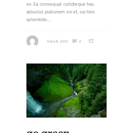
ex. Ea consequat cotidieque has,
albucius platonem vix et, ius hinc
splendide....
0
mai 16, 2017