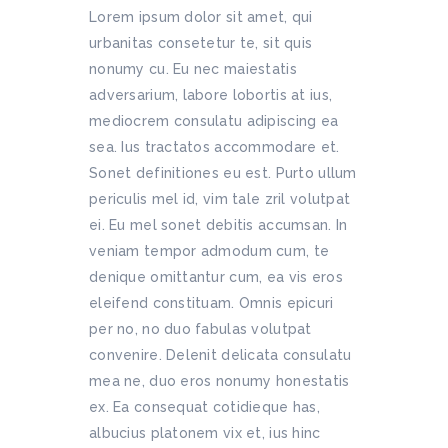
Lorem ipsum dolor sit amet, qui
urbanitas consetetur te, sit quis
nonumy cu. Eu nec maiestatis
adversarium, labore lobortis at ius,
mediocrem consulatu adipiscing ea
sea. Ius tractatos accommodare et.
Sonet definitiones eu est. Purto ullum
periculis mel id, vim tale zril volutpat
ei. Eu mel sonet debitis accumsan. In
veniam tempor admodum cum, te
denique omittantur cum, ea vis eros
eleifend constituam. Omnis epicuri
per no, no duo fabulas volutpat
convenire. Delenit delicata consulatu
mea ne, duo eros nonumy honestatis
ex. Ea consequat cotidieque has,
albucius platonem vix et, ius hinc