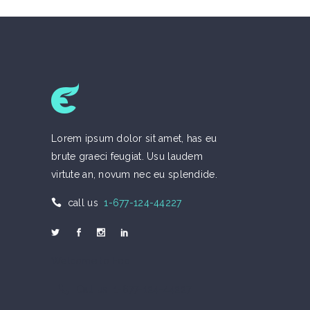
Lorem ipsum dolor sit amet, has eu
brute graeci feugiat. Usu laudem
virtute an, novum nec eu splendide.
call us
1-677-124-44227
Welcome to Eco
Call us 1-677-124-44227