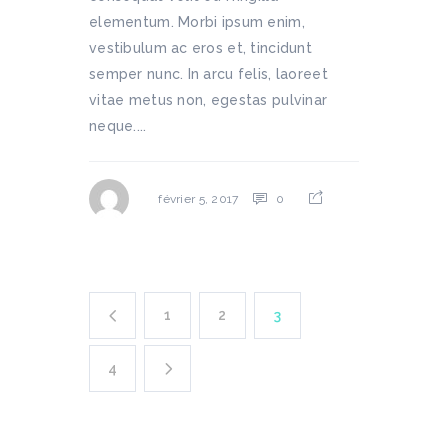
elementum. Morbi ipsum enim,
vestibulum ac eros et, tincidunt
semper nunc. In arcu felis, laoreet
vitae metus non, egestas pulvinar
neque....
0
février 5, 2017
1
2
3
4