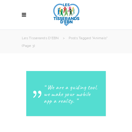
Les Tisserands D'EBN
>
Posts Tagged "animals"
(Page 3)
We are a guiding tool,
we make your mobile
app a reality.