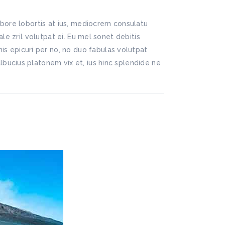
abore lobortis at ius, mediocrem consulatu
le zril volutpat ei. Eu mel sonet debitis
 epicuri per no, no duo fabulas volutpat
bucius platonem vix et, ius hinc splendide ne