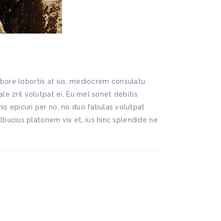
abore lobortis at ius, mediocrem consulatu
le zril volutpat ei. Eu mel sonet debitis
 epicuri per no, no duo fabulas volutpat
bucius platonem vix et, ius hinc splendide ne