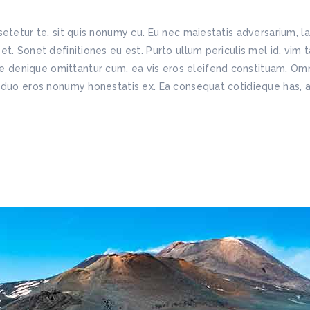
etetur te, sit quis nonumy cu. Eu nec maiestatis adversarium, l
. Sonet definitiones eu est. Purto ullum periculis mel id, vim ta
enique omittantur cum, ea vis eros eleifend constituam. Omnis
 duo eros nonumy honestatis ex. Ea consequat cotidieque has, al