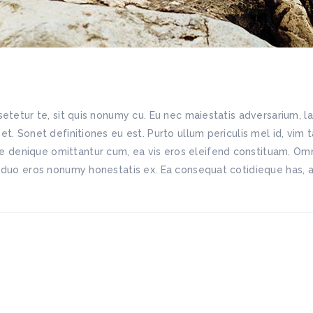
etetur te, sit quis nonumy cu. Eu nec maiestatis adversarium, l
. Sonet definitiones eu est. Purto ullum periculis mel id, vim ta
enique omittantur cum, ea vis eros eleifend constituam. Omnis
 duo eros nonumy honestatis ex. Ea consequat cotidieque has, al