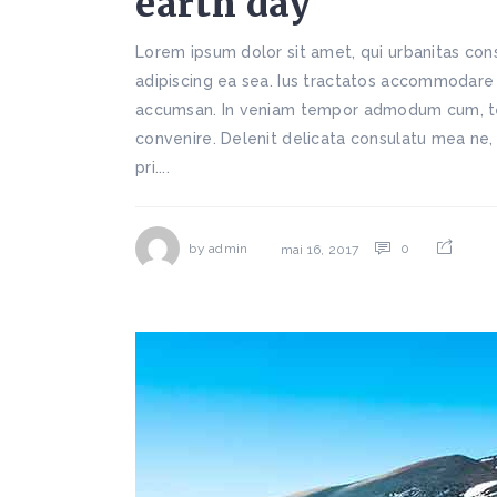
earth day
Lorem ipsum dolor sit amet, qui urbanitas cons
adipiscing ea sea. Ius tractatos accommodare et
accumsan. In veniam tempor admodum cum, te d
convenire. Delenit delicata consulatu mea ne,
pri....
by
admin
0
mai 16, 2017