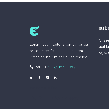
sub
An sea
Lorem ipsum dolor sit amet, has eu
vidit
brute graeci feugiat. Usu laudem
ea, wi
virtute an, novum nec eu splendide.
call us
1-677-124-44227
Welcome to Eco
Call us 1-677-124-44227