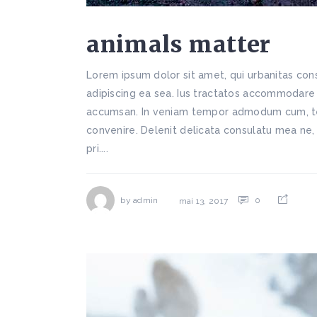
animals matter
Lorem ipsum dolor sit amet, qui urbanitas cons
adipiscing ea sea. Ius tractatos accommodare et
accumsan. In veniam tempor admodum cum, te d
convenire. Delenit delicata consulatu mea ne,
pri....
by
admin
0
mai 13, 2017