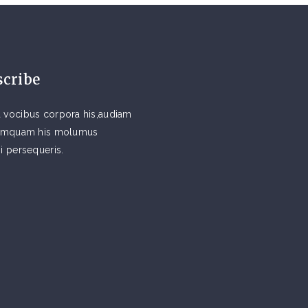
scribe
 vocibus corpora his,audiam
 tamquam his molumus
si persequeris.