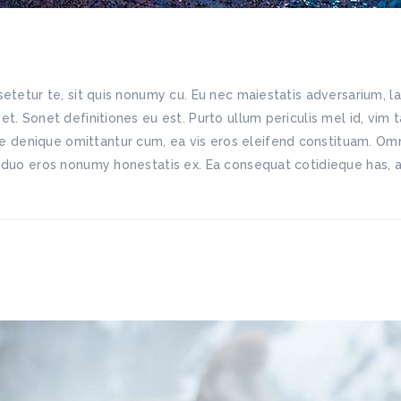
etetur te, sit quis nonumy cu. Eu nec maiestatis adversarium, l
. Sonet definitiones eu est. Purto ullum periculis mel id, vim ta
enique omittantur cum, ea vis eros eleifend constituam. Omnis
 duo eros nonumy honestatis ex. Ea consequat cotidieque has, al