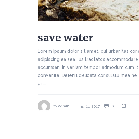
save water
Lorem ipsum dolor sit amet, qui urbanitas cons
adipiscing ea sea. Ius tractatos accommodare et
accumsan. In veniam tempor admodum cum, te d
convenire. Delenit delicata consulatu mea ne,
pri....
by
admin
0
mai 11, 2017