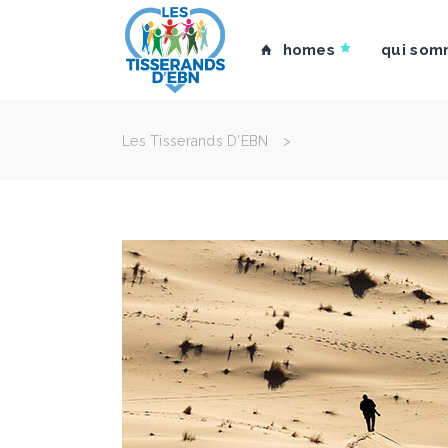
homes
qui som
Les Tisserands D'EBN
>